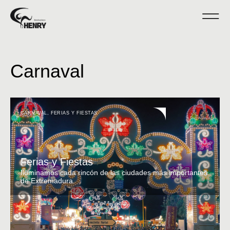
Carnaval
CARNAVAL
,
FERIAS Y FIESTAS
Ferias y Fiestas
Iluminamos cada rincón de las ciudades más importantes
de Extremadura.