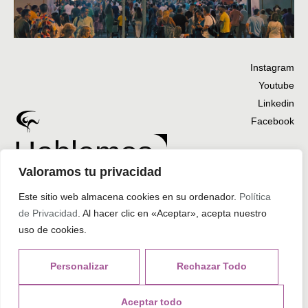
Instagram
Youtube
Linkedin
Facebook
Hablemos
Valoramos tu privacidad
Este sitio web almacena cookies en su ordenador.
Política
Inicio
Trabajos
Nosotros
Contacto
de Privacidad
. Al hacer clic en «Aceptar», acepta nuestro
uso de cookies.
927 35 03 20
info@henryiluminaciones.com
Personalizar
Rechazar Todo
Pol. San Rafael. Nave 2. 10134. Pizarro, Cáceres.
Política de Privacidad
Aceptar todo