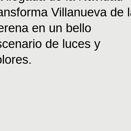
ransforma
Villanueva
de
erena
en
un
bello
scenario
de
luces
y
lores.