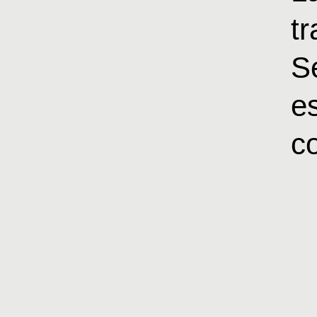
t
S
e
co