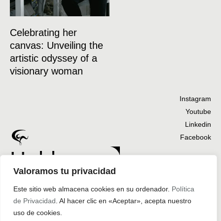
Celebrating her
canvas: Unveiling the
artistic odyssey of a
visionary woman
Instagram
Youtube
Linkedin
Facebook
Hablemos
Valoramos tu privacidad
Este sitio web almacena cookies en su ordenador.
Política
Inicio
Trabajos
Nosotros
Contacto
de Privacidad
. Al hacer clic en «Aceptar», acepta nuestro
uso de cookies.