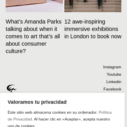
What’s Amanda Parks
12 awe-inspiring
talking about when it
immersive exhibitions
comes to art that’s all
in London to book now
about consumer
culture?
Instagram
Youtube
Linkedin
Facebook
Hablemos
Valoramos tu privacidad
Este sitio web almacena cookies en su ordenador.
Política
de Privacidad
. Al hacer clic en «Aceptar», acepta nuestro
Inicio
Trabajos
Nosotros
Contacto
uso de cookies.