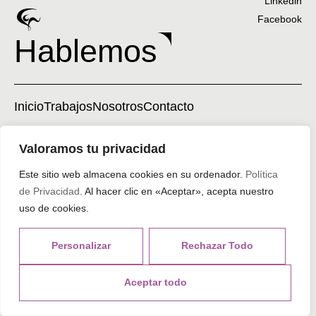
Linkedin
Facebook
Hablemos
Inicio
Trabajos
Nosotros
Contacto
Valoramos tu privacidad
927 35 03 20
info@henryiluminaciones.com
Pol. San Rafael. Nave 2. 10134. Pizarro, Cáceres.
Este sitio web almacena cookies en su ordenador.
Política
de Privacidad
. Al hacer clic en «Aceptar», acepta nuestro
Política de Privacidad
uso de cookies.
© 2024. Todos los derechos reservados.
Personalizar
Rechazar Todo
Aceptar todo